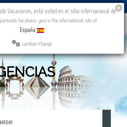
BLOG
ACADEMIA
ACCESO AGENCIAS
España
 Vacaciones, está usted en el sitio internacional de:
amundo Vacations, your in the international site of:
PROMOCIONES
COMPRAR
CONTACTO
MÁS
España
cambiar/change
GENCIAS
uese