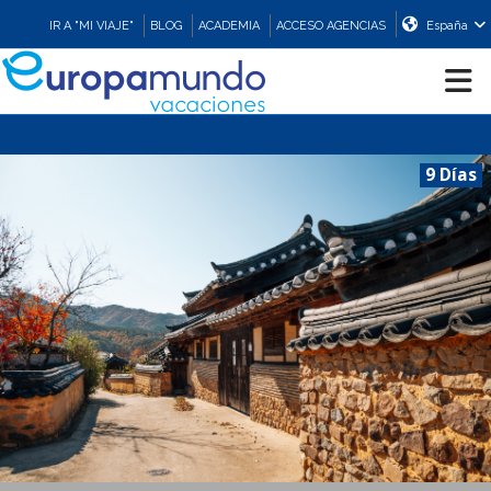
IR A "MI VIAJE"
BLOG
ACADEMIA
ACCESO AGENCIAS
España
CRUCEROS
9 Días
EUROPA
ASIA
ORIENTE
PROMOCIONES
COMPRAR