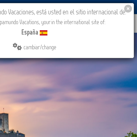
BLOG
ACADEMIA
ACCESO AGENCIAS
España
 Vacaciones, está usted en el sitio internacional de:
amundo Vacations, your in the international site of:
IONES
COMPRAR
CONTACTO
MÁS
España
cambiar/change