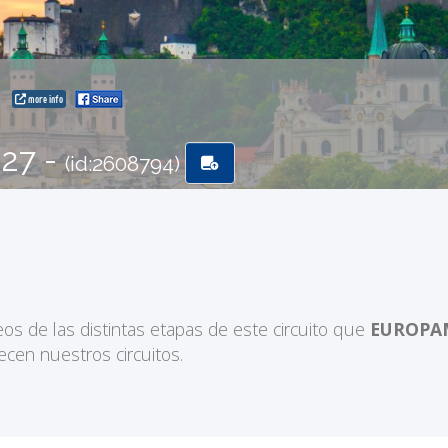
a
more info
-27 -
(id:2608794)
eos de las distintas etapas de este circuito que
EUROP
ecen nuestros circuitos.