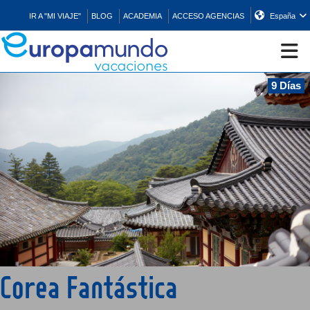
IR A "MI VIAJE"
BLOG
ACADEMIA
ACCESO AGENCIAS
España
9 Días
CRUCEROS
EUROPA
ASIA
ORIENTE
PROMOCIONES
Corea Fantástica
COMPRAR