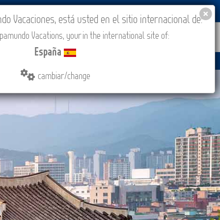
BLOG
ACADEMIA
ACCESO AGENCIAS
España
 Vacaciones, está usted en el sitio internacional de:
amundo Vacations, your in the international site of:
ONES
COMPRAR
CONTACTO
MÁS
España
cambiar/change