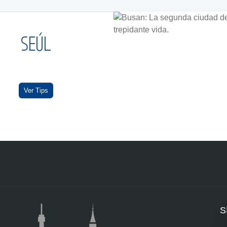
SEÚL
Ver Tips
S