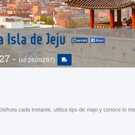
a Isla de Jeju
more info
-27 -
(id:2609297)
sfruta cada instante, utiliza tips de viaje y conoce lo me