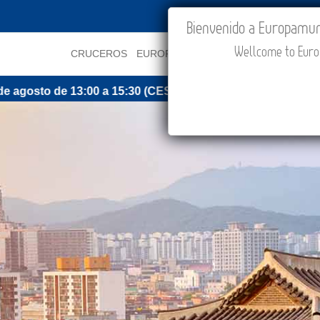
IR A "MI VIAJE"
Bienvenido a Europamundo
Wellcome to Europ
CRUCEROS
EUROPA
ASIA
ORIENTE
PROMOCI
o de 13:00 a 15:30 (CEST/Madrid).