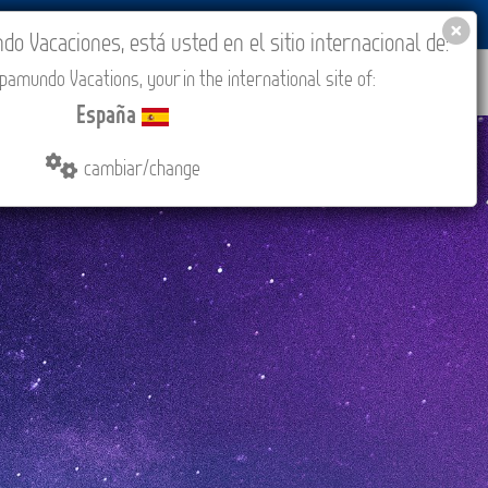
BLOG
ACADEMIA
ACCESO AGENCIAS
España
 Vacaciones, está usted en el sitio internacional de:
amundo Vacations, your in the international site of:
ONES
COMPRAR
CONTACTO
MÁS
España
cambiar/change