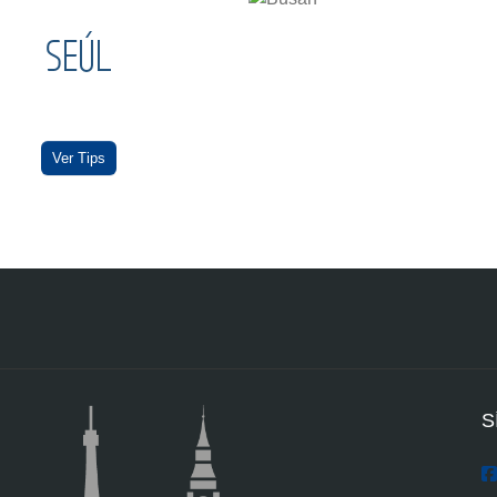
SEÚL
Ver Tips
S