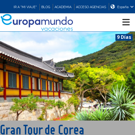
IR A "MI VIAJE"
BLOG
ACADEMIA
ACCESO AGENCIAS
España
9 Días
CRUCEROS
EUROPA
ASIA
ORIENTE
PROMOCIONES
Gran Tour de Corea
COMPRAR