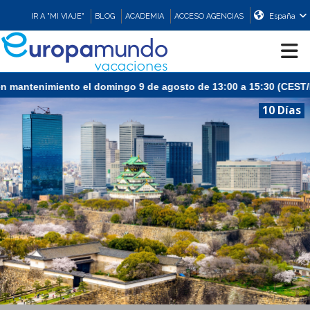
IR A "MI VIAJE"
BLOG
ACADEMIA
ACCESO AGENCIAS
España
 mantenimiento el domingo 9 de agosto de 13:00 a 15:30 (CEST/Mad
CRUCEROS
10 Días
EUROPA
ASIA
ORIENTE
PROMOCIONES
COMPRAR