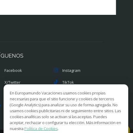
ÍGUENOS
Facebook
Instagram
X/Twitter
TikTok
En Europamundo Vacaciones usamos cookies propias
Blog
Youtube
necesarias para que el sitio funcione y cookies de terceros
(Google Analytics) para analizar su uso de forma agregada. No
Opiniones
Pinterest
usamos cookies publicitarias ni de seguimiento entre sitios. Las
cookies analíticas solo se activan si las aceptas. Puedes
aceptar, rechazar o configurar tu elección. Más información en
nuestra
Política de Cookies
.