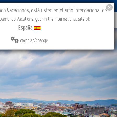
BLOG
ACADEMIA
ACCESO AGENCIAS
España
 Vacaciones, está usted en el sitio internacional de:
amundo Vacations, your in the international site of:
IONES
COMPRAR
CONTACTO
MÁS
España
cambiar/change