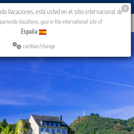
BLOG
ACADEMIA
ACCESO AGENCIAS
España
 Vacaciones, está usted en el sitio internacional de:
amundo Vacations, your in the international site of:
IONES
COMPRAR
CONTACTO
MÁS
España
cambiar/change