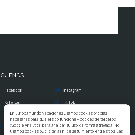
ÍGUENOS
Facebook
Instagram
X/Twitter
TikTok
En Europamundo Vacaciones usamos cookies propias
Blog
Youtube
necesarias para que el sitio funcione y cookies de terceros
(Google Analytics) para analizar su uso de forma agregada. No
Opiniones
Pinterest
usamos cookies publicitarias ni de seguimiento entre sitios. Las