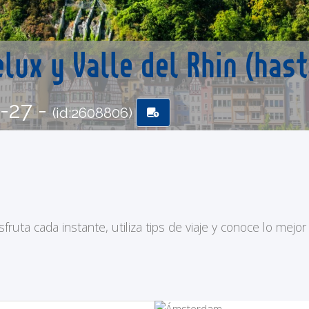
elux y Valle del Rhin (has
6-27 -
(id:2608806)
ruta cada instante, utiliza tips de viaje y conoce lo mejor