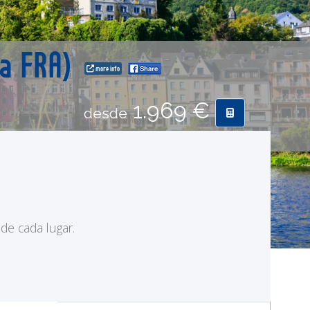
ta FRA)
more info
1.969 €
desde
 de cada lugar.