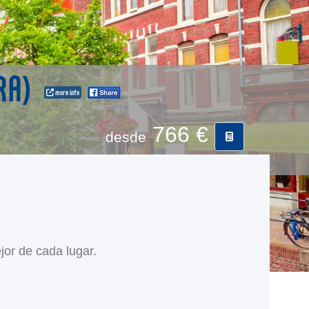
FRA)
more info
766 €
desde
jor de cada lugar.