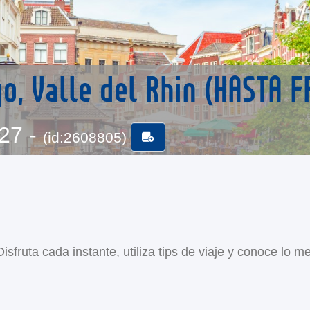
, Valle del Rhin (HASTA 
-27 -
(id:2608805)
sfruta cada instante, utiliza tips de viaje y conoce lo me