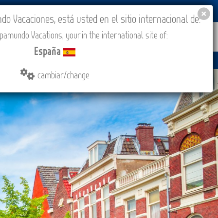
BLOG
ACADEMIA
ACCESO AGENCIAS
España
 Vacaciones, está usted en el sitio internacional de:
amundo Vacations, your in the international site of:
ONES
COMPRAR
CONTACTO
MÁS
España
cambiar/change