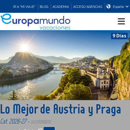
IR A "MI VIAJE"
BLOG
ACADEMIA
ACCESO AGENCIAS
España
9 Días
CRUCEROS
EUROPA
ASIA
ORIENTE
Lo Mejor de Austria y Praga
PROMOCIONES
Cat. 2026-27 -
(id:2608800)
COMPRAR