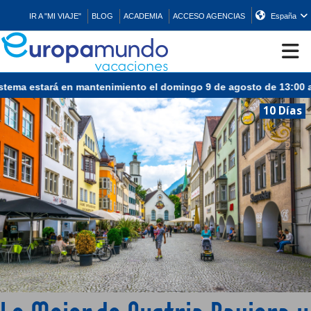
IR A "MI VIAJE"
BLOG
ACADEMIA
ACCESO AGENCIAS
España
ema estará en mantenimiento el domingo 9 de agosto de 13:00 a 15
CRUCEROS
10 Días
EUROPA
ASIA
ORIENTE
PROMOCIONES
COMPRAR