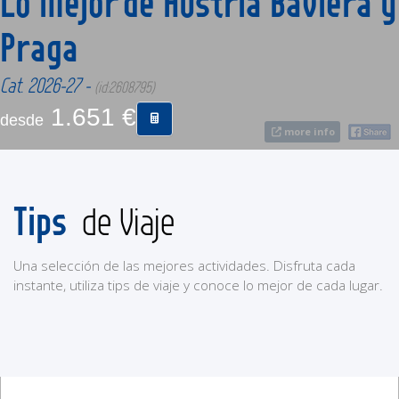
Lo Mejor de Austria Baviera y
Praga
CONTACTO
Cat. 2026-27 -
(id:2608795)
MÁS
1.651 €
desde
more info
Tips
de Viaje
Una selección de las mejores actividades. Disfruta cada
instante, utiliza tips de viaje y conoce lo mejor de cada lugar.