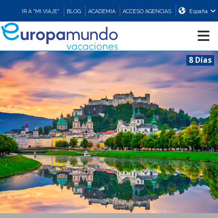
IR A "MI VIAJE"
BLOG
ACADEMIA
ACCESO AGENCIAS
España
8 Días
CRUCEROS
EUROPA
ASIA
ORIENTE
PROMOCIONES
COMPRAR