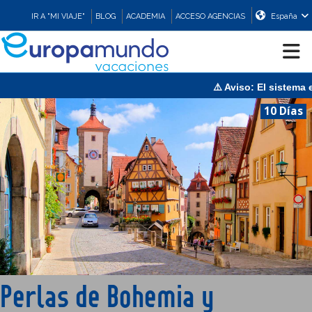
IR A "MI VIAJE"
BLOG
ACADEMIA
ACCESO AGENCIAS
España
⚠️ Aviso: El sistema est
CRUCEROS
10 Días
EUROPA
ASIA
ORIENTE
PROMOCIONES
Perlas de Bohemia y
COMPRAR