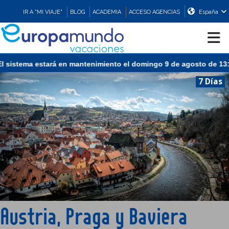
IR A "MI VIAJE"
BLOG
ACADEMIA
ACCESO AGENCIAS
España
sistema estará en mantenimiento el domingo 9 de agosto de 13:00 
CRUCEROS
7 Días
EUROPA
ASIA
ORIENTE
PROMOCIONES
Austria, Praga y Baviera
COMPRAR