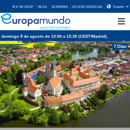
IR A "MI VIAJE"
BLOG
ACADEMIA
ACCESO AGENCIAS
España
domingo 9 de agosto de 13:00 a 15:30 (CEST/Madrid).
CRUCEROS
7 Días
EUROPA
ASIA
ORIENTE
PROMOCIONES
COMPRAR