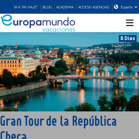
IR A "MI VIAJE"
BLOG
ACADEMIA
ACCESO AGENCIAS
España
8 Días
CRUCEROS
EUROPA
ASIA
ORIENTE
Gran Tour de la República
PROMOCIONES
Checa
COMPRAR