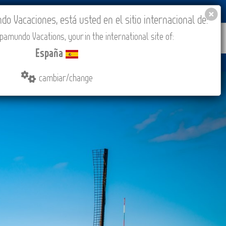
BLOG
ACADEMIA
ACCESO AGENCIAS
España
 Vacaciones, está usted en el sitio internacional de:
amundo Vacations, your in the international site of:
ONES
COMPRAR
CONTACTO
MÁS
España
cambiar/change