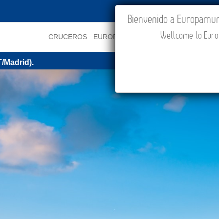
IR A "MI VIAJE"
Bienvenido a Europamundo
Wellcome to Europ
CRUCEROS
EUROPA
ASIA
ORIENTE
PROMOCI