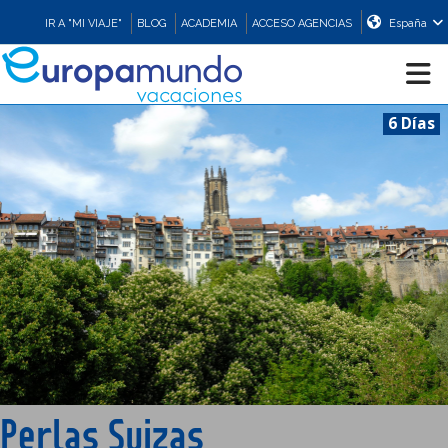
IR A "MI VIAJE"
BLOG
ACADEMIA
ACCESO AGENCIAS
España
6 Días
CRUCEROS
EUROPA
ASIA
ORIENTE
PROMOCIONES
Perlas Suizas
COMPRAR