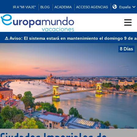
IR A "MI VIAJE"
BLOG
ACADEMIA
ACCESO AGENCIAS
España
️ Aviso: El sistema estará en mantenimiento el domingo 9 de agos
CRUCEROS
8 Días
EUROPA
ASIA
ORIENTE
PROMOCIONES
COMPRAR