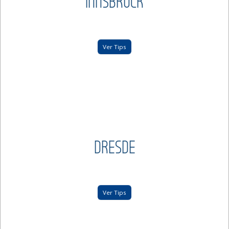
INNSBRUCK
Ver Tips
DRESDE
Ver Tips