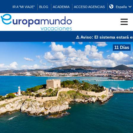
IR A "MI VIAJE"
BLOG
ACADEMIA
ACCESO AGENCIAS
España
⚠️ Aviso: El sistema estará en
CRUCEROS
11 Días
EUROPA
ASIA
ORIENTE
PROMOCIONES
COMPRAR