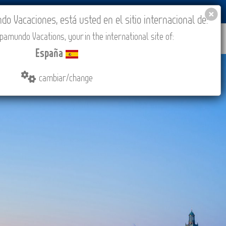
BLOG
ACADEMIA
ACCESO AGENCIAS
España
 Vacaciones, está usted en el sitio internacional de:
amundo Vacations, your in the international site of:
IONES
COMPRAR
CONTACTO
MÁS
España
cambiar/change