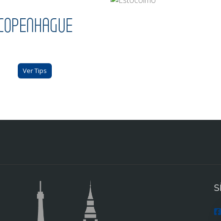
COPENHAGUE
Ver Tips
S