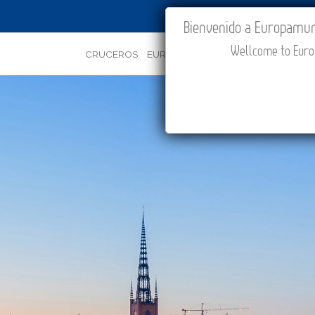
IR A "MI VIAJE"
Bienvenido a Europamundo
Wellcome to Europ
CRUCEROS
EUROPA
ASIA
ORIENTE
PROMOC