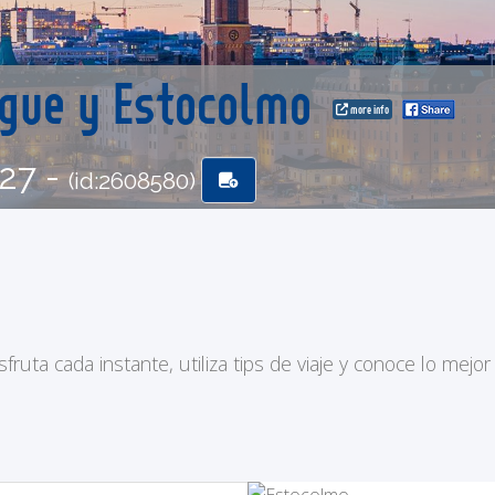
ague y Estocolmo
more info
-27 -
(id:2608580)
ruta cada instante, utiliza tips de viaje y conoce lo mejor