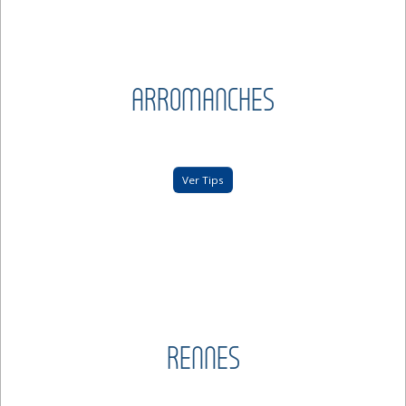
ARROMANCHES
Ver Tips
RENNES