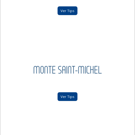
Ver Tips
MONTE SAINT-MICHEL
Ver Tips