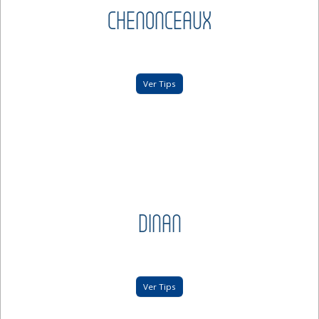
CHENONCEAUX
Ver Tips
DINAN
Ver Tips