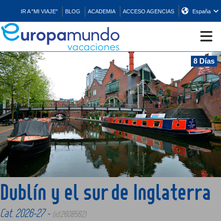
IR A "MI VIAJE"
BLOG
ACADEMIA
ACCESO AGENCIAS
España
8 Días
CRUCEROS
EUROPA
ASIA
ORIENTE
Dublín y el sur de Inglaterra
PROMOCIONES
Cat. 2026-27 -
(id:2608562)
COMPRAR