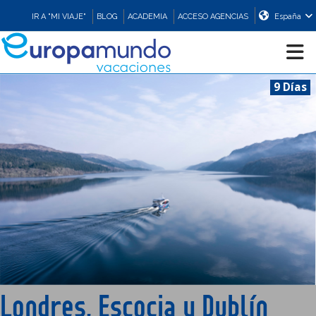
IR A "MI VIAJE"
BLOG
ACADEMIA
ACCESO AGENCIAS
España
9 Días
CRUCEROS
EUROPA
ASIA
ORIENTE
PROMOCIONES
Londres, Escocia y Dublín
COMPRAR