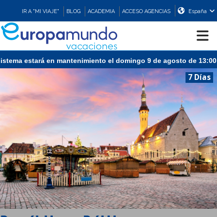
IR A "MI VIAJE"
BLOG
ACADEMIA
ACCESO AGENCIAS
España
stema estará en mantenimiento el domingo 9 de agosto de 13:00 a 
CRUCEROS
7 Días
EUROPA
ASIA
ORIENTE
PROMOCIONES
COMPRAR