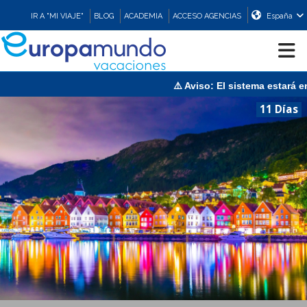
IR A "MI VIAJE"
BLOG
ACADEMIA
ACCESO AGENCIAS
España
⚠️ Aviso: El sistema estará en 
CRUCEROS
11 Días
EUROPA
ASIA
ORIENTE
PROMOCIONES
COMPRAR