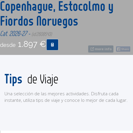
Copenhague, Estocolmo y
Fiordos Noruegos
CONTACTO
Cat. 2026-27 -
(id:2608543)
MÁS
1.897 €
desde
more info
Tips
de Viaje
Una selección de las mejores actividades. Disfruta cada
instante, utiliza tips de viaje y conoce lo mejor de cada lugar.