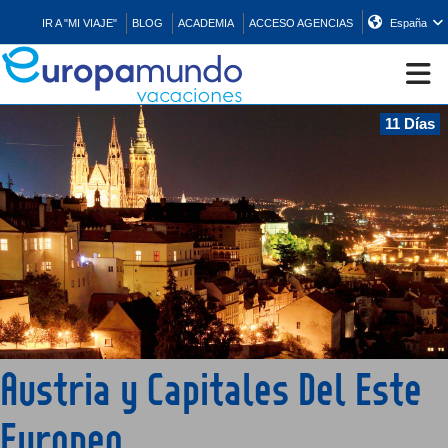
IR A "MI VIAJE"
BLOG
ACADEMIA
ACCESO AGENCIAS
España
11 Días
CRUCEROS
EUROPA
ASIA
ORIENTE
Austria y Capitales Del Este
PROMOCIONES
Europeo
COMPRAR