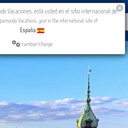
BLOG
ACADEMIA
ACCESO AGENCIAS
España
 Vacaciones, está usted en el sitio internacional de:
amundo Vacations, your in the international site of:
IONES
COMPRAR
CONTACTO
MÁS
España
cambiar/change