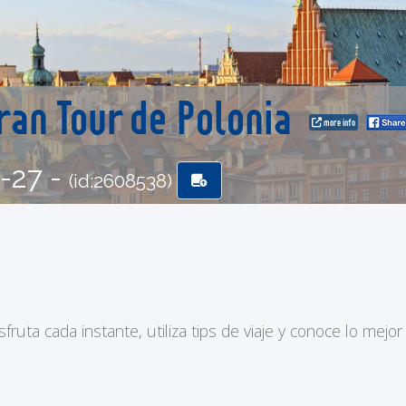
ran Tour de Polonia
more info
6-27 -
(id:2608538)
ruta cada instante, utiliza tips de viaje y conoce lo mejor