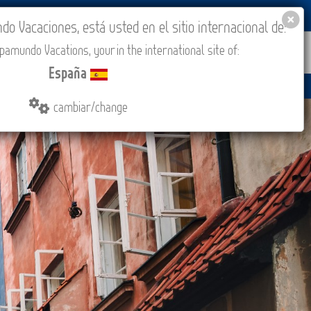
BLOG
ACADEMIA
ACCESO AGENCIAS
España
 Vacaciones, está usted en el sitio internacional de:
amundo Vacations, your in the international site of:
ONES
COMPRAR
CONTACTO
MÁS
España
cambiar/change