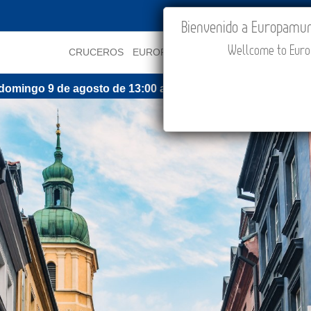
IR A "MI VIAJE"
Bienvenido a Europamundo
Wellcome to Europ
CRUCEROS
EUROPA
ASIA
ORIENTE
PROMOCI
 de agosto de 13:00 a 15:30 (CEST/Madrid).