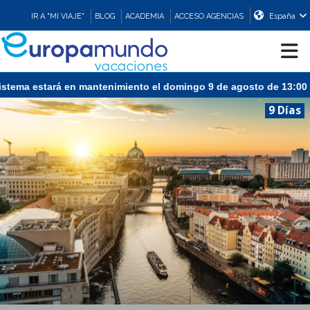
IR A "MI VIAJE"
BLOG
ACADEMIA
ACCESO AGENCIAS
España
tema estará en mantenimiento el domingo 9 de agosto de 13:00 a 1
CRUCEROS
9 Días
EUROPA
ASIA
ORIENTE
PROMOCIONES
COMPRAR