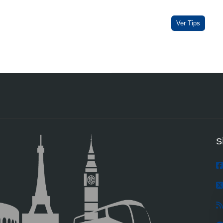
Ver Tips
S