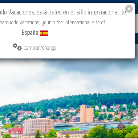
BLOG
ACADEMIA
ACCESO AGENCIAS
España
 Vacaciones, está usted en el sitio internacional de:
amundo Vacations, your in the international site of:
ONES
COMPRAR
CONTACTO
MÁS
España
cambiar/change