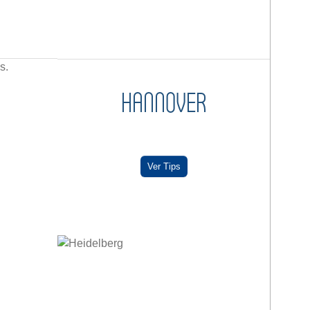
HANNOVER
Ver Tips
G