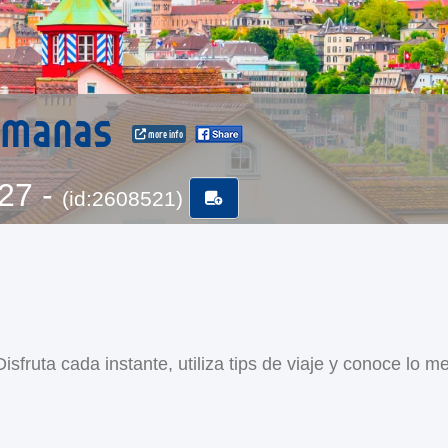
lemanas
more info
-27 -
(id:2608521)
sfruta cada instante, utiliza tips de viaje y conoce lo me