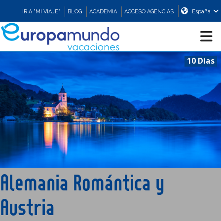
IR A "MI VIAJE"
BLOG
ACADEMIA
ACCESO AGENCIAS
España
10 Días
CRUCEROS
EUROPA
ASIA
ORIENTE
Alemania Romántica y
PROMOCIONES
Austria
COMPRAR