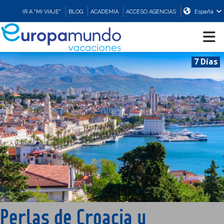
IR A "MI VIAJE"
BLOG
ACADEMIA
ACCESO AGENCIAS
España
7 Días
CRUCEROS
EUROPA
ASIA
ORIENTE
PROMOCIONES
Perlas de Croacia y
COMPRAR