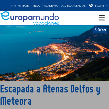
IR A "MI VIAJE"
BLOG
ACADEMIA
ACCESO AGENCIAS
España
5 Días
CRUCEROS
EUROPA
ASIA
ORIENTE
Escapada a Atenas Delfos y
PROMOCIONES
Meteora
COMPRAR