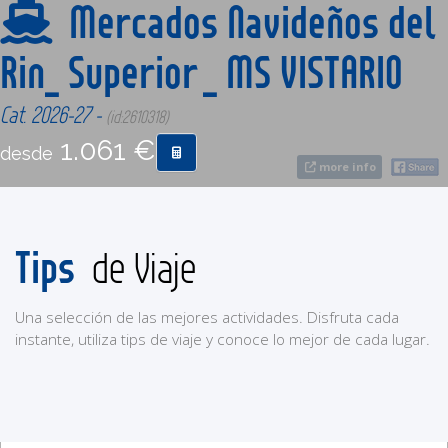
Mercados Navideños del
Rin_ Superior _ MS VISTARIO
CONTACTO
Cat. 2026-27 -
(id:2610318)
MÁS
1.061 €
desde
more info
Tips
de Viaje
Una selección de las mejores actividades. Disfruta cada
instante, utiliza tips de viaje y conoce lo mejor de cada lugar.