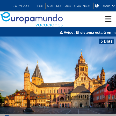
IR A "MI VIAJE"
BLOG
ACADEMIA
ACCESO AGENCIAS
España
⚠️ Aviso: El sistema estará en man
CRUCEROS
5 Días
EUROPA
ASIA
ORIENTE
PROMOCIONES
COMPRAR