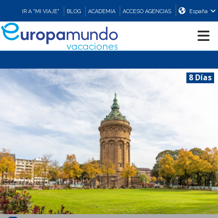
IR A "MI VIAJE"
BLOG
ACADEMIA
ACCESO AGENCIAS
España
CRUCEROS
8 Días
EUROPA
ASIA
ORIENTE
PROMOCIONES
COMPRAR