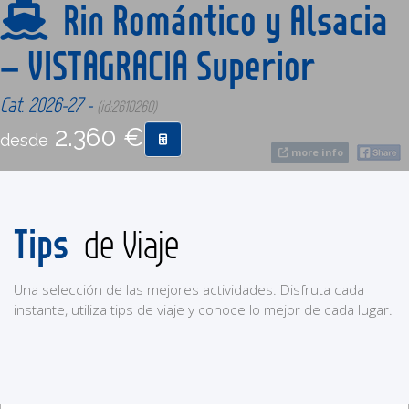
Rin Romántico y Alsacia
– VISTAGRACIA Superior
CONTACTO
Cat. 2026-27 -
(id:2610260)
MÁS
2.360 €
desde
more info
Tips
de Viaje
Una selección de las mejores actividades. Disfruta cada
instante, utiliza tips de viaje y conoce lo mejor de cada lugar.