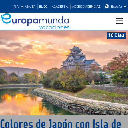
IR A "MI VIAJE"
BLOG
ACADEMIA
ACCESO AGENCIAS
España
16 Días
CRUCEROS
EUROPA
ASIA
ORIENTE
PROMOCIONES
Colores de Japón con Isla de
COMPRAR