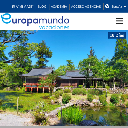
IR A "MI VIAJE"
BLOG
ACADEMIA
ACCESO AGENCIAS
España
16 Días
CRUCEROS
EUROPA
ASIA
ORIENTE
PROMOCIONES
COMPRAR