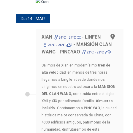
Día 14 - MAR.
XIAN
- LINFEN
24ºC - 24ºC
- MANSIÓN CLAN
26ºC - 26ºC
WANG - PINGYAO
22ºC - 22ºC
Salimos de Xian en modernísimo
tren de
alta velocidad
, en menos de tres horas
llegamos a
Lingfen
desde donde nos
dirigimos en nuestro autocar a la
MANSION
DEL CLAN WANG,
construida entre el siglo
XVII y XIX por adinerada familia.
Almuerzo
incluido.
Continuamos a
PINGYAO,
la ciudad
histórica mejor conservada de China, con
4000 edificios antiguos, patrimonio de la
humanidad, disfrutaremos de esta