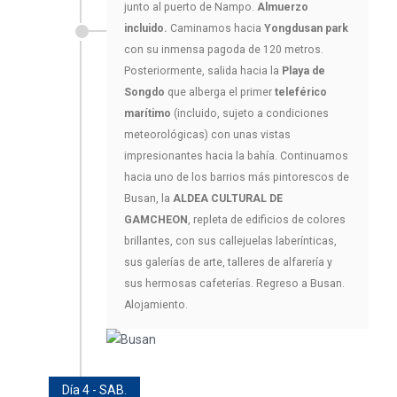
junto al puerto de Nampo.
Almuerzo
incluido.
Caminamos hacia
Yongdusan park
con su inmensa pagoda de 120 metros.
Posteriormente, salida hacia la
Playa de
Songdo
que alberga el primer
teleférico
marítimo
(incluido, sujeto a condiciones
meteorológicas) con unas vistas
impresionantes hacia la bahía. Continuamos
hacia uno de los barrios más pintorescos de
Busan, la
ALDEA CULTURAL DE
GAMCHEON
, repleta de edificios de colores
brillantes, con sus callejuelas laberínticas,
sus galerías de arte, talleres de alfarería y
sus hermosas cafeterías. Regreso a Busan.
Alojamiento.
Día 4 - SAB.