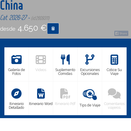
China
Cat. 2026-27 -
CONTACTO
(id:2609311)
4.650 €
desde
MÁS
Galería de
Videos
Suplemento
Excursiones
Cotice Su
Fotos
Comidas
Opcionales
Viaje
Itinerario
Itinerario Word
Itinerario Pdf
Comentarios
Tips de Viaje
Detallado
viajeros