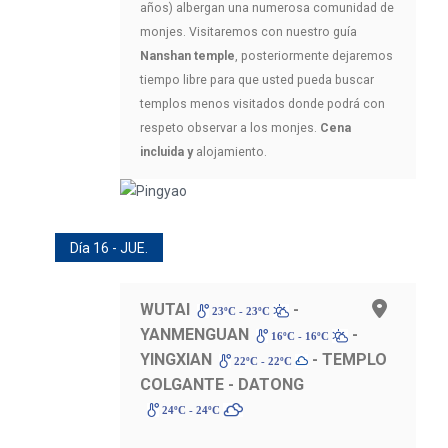
años) albergan una numerosa comunidad de
monjes. Visitaremos con nuestro guía
Nanshan temple
, posteriormente dejaremos
tiempo libre para que usted pueda buscar
templos menos visitados donde podrá con
respeto observar a los monjes.
Cena
incluida y
alojamiento.
Día 16 - JUE.
WUTAI
-
23ºC - 23ºC
YANMENGUAN
-
16ºC - 16ºC
YINGXIAN
- TEMPLO
22ºC - 22ºC
COLGANTE - DATONG
24ºC - 24ºC