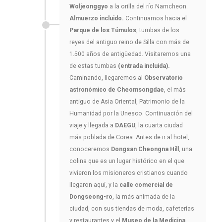
Woljeonggyo
a la orilla del río Namcheon.
Almuerzo incluido.
Continuamos hacia el
Parque de los Túmulos
, tumbas de los
reyes del antiguo reino de Silla con más de
1.500 años de antigüedad. Visitaremos una
de estas tumbas
(entrada incluida).
Caminando, llegaremos al
Observatorio
astronómico de Cheomsongdae
, el más
antiguo de Asia Oriental, Patrimonio de la
Humanidad por la Unesco. Continuación del
viaje y llegada a
DAEGU
, la cuarta ciudad
más poblada de Corea. Antes de ir al hotel,
conoceremos
Dongsan Cheongna Hill
, una
colina que es un lugar histórico en el que
vivieron los misioneros cristianos cuando
llegaron aquí, y la
calle comercial de
Dongseong-ro
, la más animada de la
ciudad, con sus tiendas de moda, cafeterías
y restaurantes y el
Museo de la Medicina