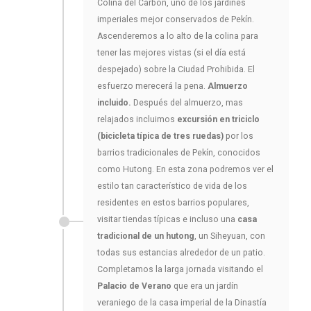
Colina del Carbón, uno de los jardines
imperiales mejor conservados de Pekín.
Ascenderemos a lo alto de la colina para
tener las mejores vistas (si el día está
despejado) sobre la Ciudad Prohibida. El
esfuerzo merecerá la pena.
Almuerzo
incluido.
Después del almuerzo, mas
relajados incluimos
excursión en triciclo
(bicicleta típica de tres ruedas)
por los
barrios tradicionales de Pekín, conocidos
como Hutong. En esta zona podremos ver el
estilo tan característico de vida de los
residentes en estos barrios populares,
visitar tiendas típicas e incluso una
casa
tradicional de un hutong
, un Siheyuan, con
todas sus estancias alrededor de un patio.
Completamos la larga jornada visitando el
Palacio de Verano
que era un jardín
veraniego de la casa imperial de la Dinastía