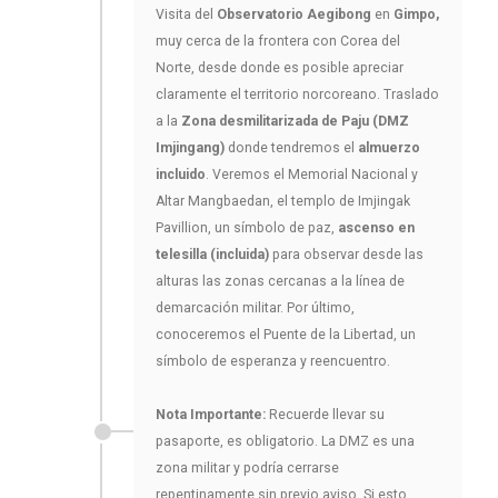
Visita del
Observatorio Aegibong
en
Gimpo,
muy cerca de la frontera con Corea del
Norte, desde donde es posible apreciar
claramente el territorio norcoreano. Traslado
a la
Zona desmilitarizada de Paju (DMZ
Imjingang)
donde tendremos el
almuerzo
incluido
. Veremos el Memorial Nacional y
Altar Mangbaedan, el templo de Imjingak
Pavillion, un símbolo de paz,
ascenso en
telesilla (incluida)
para observar desde las
alturas las zonas cercanas a la línea de
demarcación militar. Por último,
conoceremos el Puente de la Libertad, un
símbolo de esperanza y reencuentro.
Nota Importante:
Recuerde llevar su
pasaporte, es obligatorio. La DMZ es una
zona militar y podría cerrarse
repentinamente sin previo aviso. Si esto