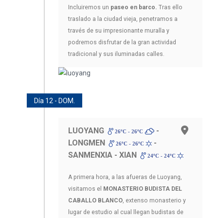
Incluiremos un
paseo en barco.
Tras ello
traslado a la ciudad vieja, penetramos a
través de su impresionante muralla y
podremos disfrutar de la gran actividad
tradicional y sus iluminadas calles.
Día 12 - DOM.
LUOYANG
-
26ºC - 26ºC
LONGMEN
-
26ºC - 26ºC
SANMENXIA - XIAN
24ºC - 24ºC
A primera hora, a las afueras de Luoyang,
visitamos el
MONASTERIO BUDISTA DEL
CABALLO BLANCO
, extenso monasterio y
lugar de estudio al cual llegan budistas de