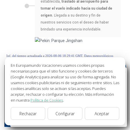
establecida,
traslado al aeropuerto para
tomar el vuelo indicado hacia su ciudad de
origen.
Llegada a su destino y fin de
nuestros servicios con el deseo de haber
brindado una experiencia inolvidable.
Inf. del tiempo actualizada a 2026-08-06 18:29:41 GMT. Datos meteorológicos
©OpenWeather
En Europamundo Vacaciones usamos cookies propias
necesarias para que el sitio funcione y cookies de terceros
Bienvenido a Europamundo Vacaciones, está usted
(Google Analytics) para analizar su uso de forma agregada. No
en el sitio internacional de:
usamos cookies publicitarias ni de seguimiento entre sitios. Las
cookies analíticas solo se activan si las aceptas. Puedes
Wellcome to Europamundo Vacations, your in the
aceptar, rechazar o configurar tu elección. Más información
international site of:
en nuestra
Política de Cookies
.
España
Rechazar
Configurar
Aceptar
cambiar/change