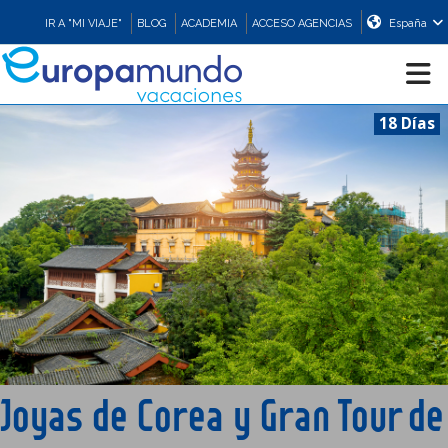
IR A "MI VIAJE"
BLOG
ACADEMIA
ACCESO AGENCIAS
España
18 Días
CRUCEROS
EUROPA
ASIA
ORIENTE
PROMOCIONES
Joyas de Corea y Gran Tour de
COMPRAR