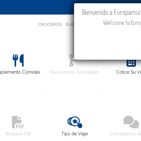
IR A "MI VIAJE"
Bienvenido a Europamundo
Wellcome to Europ
CRUCEROS
EUROPA
ASIA
ORIENTE
PROMOC
uplemento Comidas
Excursiones Opcionales
Cotice Su Vi
Itinerario Pdf
Tips de Viaje
Comentarios vi