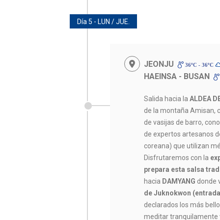
Día 5 - LUN / JUE.
JEONJU
36ºC - 36ºC
HAEINSA - BUSAN
Salida hacia la
ALDEA 
de la montaña Amisan, c
de vasijas de barro, con
de expertos artesanos d
coreana) que utilizan mé
Disfrutaremos con la
ex
prepara esta salsa trad
hacia
DAMYANG
donde v
de Juknokwon (entrada 
declarados los más bello
meditar tranquilamente y 