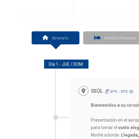
Itinerario
Hoteles Previstos
Día 1 - JUE / DOM.
SEÚL
37ºC - 37ºC
Bienvenidos a su circu
Presentación en el aerop
para tomar el
vuelo eleg
Noche a bordo.
Llegada,