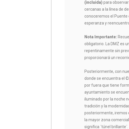
(incluida)
para observar 
cercanas a la línea de de
conoceremos el Puente d
esperanza y reencuentr
Nota Importante:
Recuer
obligatorio. La DMZ es u
repentinamente sin previ
proporcionará un recorri
Posteriormente, con nue
donde se encuentra el
C
por fuera que tiene form
ayuntamiento se encuen
iluminado por la noche n
tradición y la modernida
posteriormente, iremos d
la mayor zona comercial
significa ´túnel brillante´