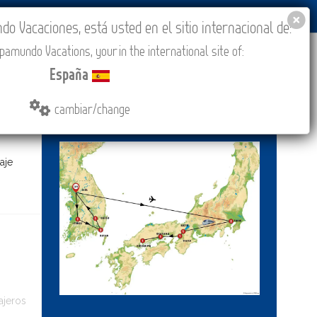
BLOG
ACADEMIA
ACCESO AGENCIAS
España
 Vacaciones, está usted en el sitio internacional de:
4.767 €
amundo Vacations, your in the international site of:
IONES
COMPRAR
CONTACTO
MÁS
desde
España
cambiar/change
Cotice Su Viaje
aje
ajeros