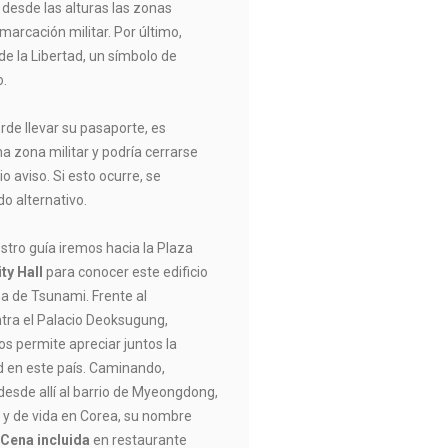
desde las alturas las zonas
marcación militar. Por último,
e la Libertad, un símbolo de
o.
de llevar su pasaporte, es
na zona militar y podría cerrarse
o aviso. Si esto ocurre, se
do alternativo.
stro guía iremos hacia la Plaza
ity Hall
para conocer este edificio
a de Tsunami. Frente al
tra el Palacio Deoksugung,
os permite apreciar juntos la
d en este país. Caminando,
esde allí al barrio de Myeongdong,
 y de vida en Corea, su nombre
.
Cena incluida
en restaurante