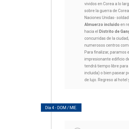
vividos en Corea a lo lar
sobre la guerra de Corea
Naciones Unidas- solda
Almuerzo incluido
en r
hacia el
Distrito de Ga
concurridas de la ciudad
numerosos centros comer
Para finalizar, paramo
impresionante edificio d
tendrá tiempo libre para 
incluida) o bien pasear 
de lujo. Regreso al hotel 
Día 4 - DOM / MIE.