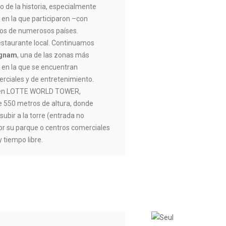
go de la historia, especialmente
 en la que participaron –con
dos de numerosos países.
estaurante local. Continuamos
ngnam
, una de las zonas más
, en la que se encuentran
ciales y de entretenimiento.
s en LOTTE WORLD TOWER,
e 550 metros de altura, donde
subir a la torre (entrada no
por su parque o centros comerciales
y tiempo libre.