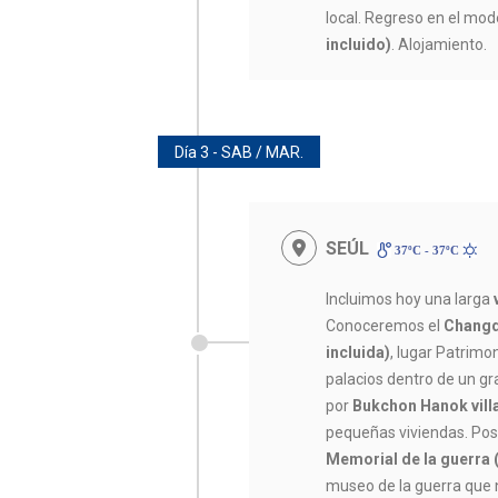
local. Regreso en el mo
incluido)
. Alojamiento.
Día 3 - SAB / MAR.
SEÚL
37ºC - 37ºC
Incluimos hoy una larga
Conoceremos el
Changd
incluida)
, lugar Patrimo
palacios dentro de un g
por
Bukchon Hanok vill
pequeñas viviendas. Po
Memorial de la guerra 
museo de la guerra que n