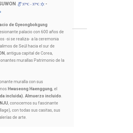
 SUWON
-
37ºC - 37ºC
acio de Gyeongbokgung
resionante palacio con 600 años de
os -si se realiza- a la ceremonia
alimos de Seúl hacia el sur de
ON
, antigua capital de Corea,
ionantes murallas Patrimonio de la
onante muralla con sus
remos
Hwaseong Haenggung
, el
da incluida).
Almuerzo incluido
.
ONJU
, conocemos su fascinante
llage), con todas sus casitas, sus
alerías de arte.