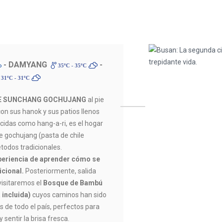
- DAMYANG
-
35ºC - 35ºC
31ºC - 31ºC
DE SUNCHANG GOCHUJANG
al pie
on sus hanok y sus patios llenos
ocidas como hang-a-ri, es el hogar
e gochujang (pasta de chile
todos tradicionales.
periencia de aprender cómo se
icional.
Posteriormente, salida
isitaremos el
Bosque de Bambú
incluida)
cuyos caminos han sido
s de todo el país, perfectos para
sentir la brisa fresca.