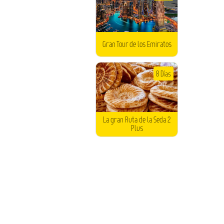
Gran Tour de los Emiratos
8 Días
La gran Ruta de la Seda 2
Plus