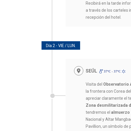
Recibirá en la tarde infor
a través de los carteles 
recepción del hotel.
Día 2 - VIE / LUN.
SEÚL
37ºC - 37ºC
Visita del
Observatorio
la frontera con Corea de
apreciar claramente el te
Zona desmilitarizada 
tendremos el
almuerzo 
Nacional y Altar Mangba
Pavillion, un símbolo de 