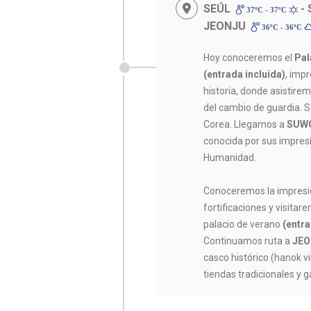
SEÚL
-
37ºC - 37ºC
JEONJU
36ºC - 36ºC
Hoy conoceremos el
Pal
(entrada incluida)
, imp
historia, donde asistirem
del cambio de guardia. S
Corea. Llegamos a
SUW
conocida por sus impres
Humanidad.
Conoceremos la impresi
fortificaciones y visita
palacio de verano
(entra
Continuamos ruta a
JE
casco histórico (hanok vi
tiendas tradicionales y g