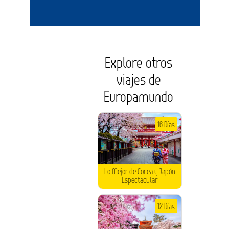
Explore otros
viajes de
Europamundo
16 Días
Lo Mejor de Corea y Japón
Espectacular
12 Días