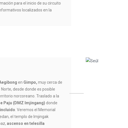
mación para el inicio de su circuito
informativos localizados en la
 Aegibong
en
Gimpo,
muy cerca de
l Norte, desde donde es posible
rritorio norcoreano. Traslado a la
de Paju (DMZ Imjingang)
donde
incluido
. Veremos el Memorial
edan, el templo de Imjingak
paz,
ascenso en telesilla