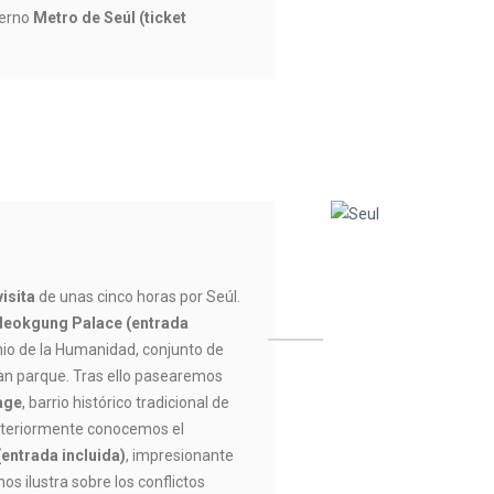
derno
Metro de Seúl (ticket
visita
de unas cinco horas por Seúl.
eokgung Palace (entrada
nio de la Humanidad, conjunto de
ran parque. Tras ello pasearemos
age
, barrio histórico tradicional de
steriormente conocemos el
(entrada incluida)
, impresionante
os ilustra sobre los conflictos