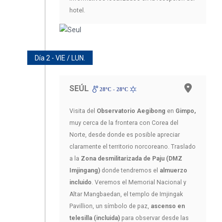
hotel.
Día 2 - VIE / LUN.
SEÚL
28ºC - 28ºC
Visita del
Observatorio Aegibong
en
Gimpo,
muy cerca de la frontera con Corea del
Norte, desde donde es posible apreciar
claramente el territorio norcoreano. Traslado
a la
Zona desmilitarizada de Paju (DMZ
Imjingang)
donde tendremos el
almuerzo
incluido
. Veremos el Memorial Nacional y
Altar Mangbaedan, el templo de Imjingak
Pavillion, un símbolo de paz,
ascenso en
telesilla (incluida)
para observar desde las