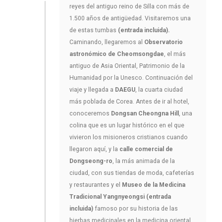
reyes del antiguo reino de Silla con más de
1.500 años de antigüedad. Visitaremos una
de estas tumbas
(entrada incluida).
Caminando, llegaremos al
Observatorio
astronómico de Cheomsongdae
, el más
antiguo de Asia Oriental, Patrimonio de la
Humanidad por la Unesco. Continuación del
viaje y llegada a
DAEGU
, la cuarta ciudad
más poblada de Corea. Antes de ir al hotel,
conoceremos
Dongsan Cheongna Hill
, una
colina que es un lugar histórico en el que
vivieron los misioneros cristianos cuando
llegaron aquí, y la
calle comercial de
Dongseong-ro
, la más animada de la
ciudad, con sus tiendas de moda, cafeterías
y restaurantes y el
Museo de la Medicina
Tradicional Yangnyeongsi (entrada
incluida)
famoso por su historia de las
hierbas medicinales en la medicina oriental.