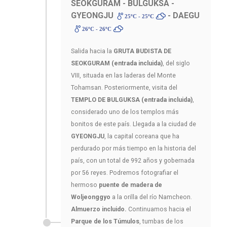
SEOKGURAM - BULGUKSA -
GYEONGJU
- DAEGU
25ºC - 25ºC
26ºC - 26ºC
Salida hacia la
GRUTA BUDISTA DE
SEOKGURAM (entrada incluida)
, del siglo
VIII, situada en las laderas del Monte
Tohamsan. Posteriormente, visita del
TEMPLO DE BULGUKSA (entrada incluida)
,
considerado uno de los templos más
bonitos de este país. Llegada a la ciudad de
GYEONGJU
, la capital coreana que ha
perdurado por más tiempo en la historia del
país, con un total de 992 años y gobernada
por 56 reyes. Podremos fotografiar el
hermoso
puente de madera de
Woljeonggyo
a la orilla del río Namcheon.
Almuerzo incluido.
Continuamos hacia el
Parque de los Túmulos
, tumbas de los