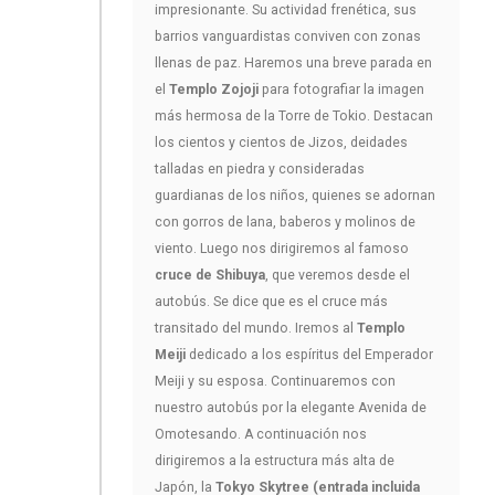
impresionante. Su actividad frenética, sus
barrios vanguardistas conviven con zonas
llenas de paz. Haremos una breve parada en
el
Templo Zojoji
para fotografiar la imagen
más hermosa de la Torre de Tokio. Destacan
los cientos y cientos de Jizos, deidades
talladas en piedra y consideradas
guardianas de los niños, quienes se adornan
con gorros de lana, baberos y molinos de
viento. Luego nos dirigiremos al famoso
cruce de Shibuya
, que veremos desde el
autobús. Se dice que es el cruce más
transitado del mundo. Iremos al
Templo
Meiji
dedicado a los espíritus del Emperador
Meiji y su esposa. Continuaremos con
nuestro autobús por la elegante Avenida de
Omotesando. A continuación nos
dirigiremos a la estructura más alta de
Japón, la
Tokyo Skytree (entrada incluida