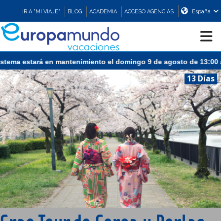
IR A "MI VIAJE"
BLOG
ACADEMIA
ACCESO AGENCIAS
España
á en mantenimiento el domingo 9 de agosto de 13:00 a 15:30 (CEST
CRUCEROS
13 Días
EUROPA
ASIA
ORIENTE
PROMOCIONES
COMPRAR