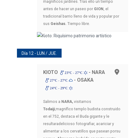
magníficos jardines. Tras ello un tiempo
antes de hacer un paseo por
GION
, el
tradicional barrio lleno de vida y popular por
sus
Geishas.
Tiempo libre.
Día 12 - LUN / JUE.
KIOTO
- NARA
23ºC - 27ºC
- OSAKA
27ºC - 27ºC
24ºC - 29ºC
Salimos a
NARA,
visitamos
Todaiji
,magnífico templo budista construido
en el 752, destaca el Buda gigante y le
resultaradelicioso fotografiar, acariciar y
alimentar a los cervatillos que pasean porsu