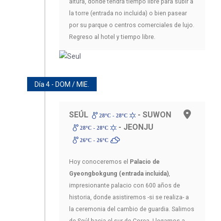
altura, donde tendrá tiempo libre para subir a
la torre (entrada no incluida) o bien pasear
por su parque o centros comerciales de lujo.
Regreso al hotel y tiempo libre.
Día 4 - DOM / MIE.
SEÚL
- SUWON
28ºC - 28ºC
- JEONJU
28ºC - 28ºC
26ºC - 26ºC
Hoy conoceremos el
Palacio de
Gyeongbokgung (entrada incluida)
,
impresionante palacio con 600 años de
historia, donde asistiremos -si se realiza- a
la ceremonia del cambio de guardia. Salimos