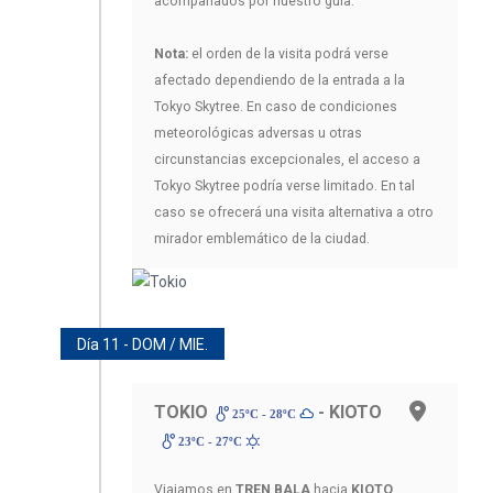
acompañados por nuestro guía.
Nota:
el orden de la visita podrá verse
afectado dependiendo de la entrada a la
Tokyo Skytree. En caso de condiciones
meteorológicas adversas u otras
circunstancias excepcionales, el acceso a
Tokyo Skytree podría verse limitado. En tal
caso se ofrecerá una visita alternativa a otro
mirador emblemático de la ciudad.
Día 11 - DOM / MIE.
TOKIO
- KIOTO
25ºC - 28ºC
23ºC - 27ºC
Viajamos en
TREN BALA
hacia
KIOTO
.