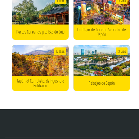
9 Días
14 Días
Lo Mejor de Corea y Secretos de
Perlas Coreanas y la Isla de Jeju
Japón
18 Días
13 Días
Japón al Completo: de Kyushu a
Paisajes de Japón
Hokkaido