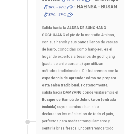
- HAEINSA - BUSAN
26ºC - 26ºC
27ºC - 27ºC
Salida hacia la
ALDEA DE SUNCHANG
GOCHUJANG
al pie de la montaña Amisan,
con sus hanok y sus patios llenos de vasijas
de barro, conocidas como hang-a-ri, es el
hogar de expertos artesanos de gochujang
(pasta de chile coreana) que utilizan
métodos tradicionales. Disfrutaremos con la
experiencia de aprender cómo se prepara
esta salsa tradicional.
Posteriormente,
salida hacia
DAMYANG
donde visitaremos el
Bosque de Bambú de Juknokwon (entrada
incluida)
cuyos caminos han sido
declarados los más bellos de todo el país,
perfectos para meditar tranquilamente y
sentir la brisa fresca. Encontraremos todo