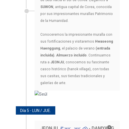
de Seúl hacia el sur de Corea. Llegamos a
SUWON
, antigua capital de Corea, conocida
por sus impresionantes murallas Patrimonio
de la Humanidad.
Conoceremos la impresionante muralla con
sus fortificaciones y visitaremos
Hwaseong
Haenggung
, el palacio de verano
(entrada
incluida).
Almuerzo incluido
. Continuamos
ruta a
JEONJU
, conocemos su fascinante
casco histórico (hanok village), con todas
sus casitas, sus tiendas tradicionales y
galerías de arte.
Día 5 - LUN / JUE.
JEONJU
- DAMYANG
26ºC - 26ºC