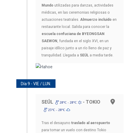
Mundo
utilizadas para danzas, actividades
médicas, en las ceremonias religiosas o
actuaciones teatrales.
Almuerzo incluido
en
restaurante local. Salida para conocer la
escuela confuciana de BYEONGSAN
SAEWON
, fundada en el siglo XVI, en un
paisaje idílico junto a un río lleno de paz y
tranquilidad. Llegada a
SEÚL
a media tarde.
Día 9 - VIE / LUN.
SEÚL
- TOKIO
28ºC - 28ºC
25ºC - 28ºC
Tras el desayuno
traslado al aeropuerto
para tomar un vuelo con destino Tokio