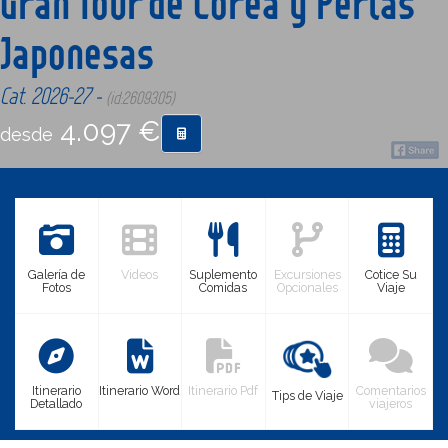
Gran Tour de Corea y Perlas
Japonesas
CONTACTO
Cat. 2026-27 -
(id:2609305)
MÁS
4.097 €
desde
Galería de
Videos
Suplemento
Excursiones
Cotice Su
Fotos
Comidas
Opcionales
Viaje
Itinerario
Itinerario Word
Itinerario Pdf
Comentarios
Tips de Viaje
Detallado
viajeros