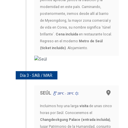
permite apreciar juntos la tradición y la
modernidad en este país. Caminando,
posteriormente, iremos desde allí al barrio
de Myeongdong, la mayor zona comercial y
de vida en Corea, su nombre significa ´túnel
brillante´.
Cena incluida
en restaurante local.
Regreso en el moderno
Metro de Seúl
(ticket incluido)
. Alojamiento.
Día 3 - SAB / MAR.
SEÚL
28ºC - 28ºC
Incluimos hoy una larga
visita
de unas cinco
horas por Seúl. Conoceremos el
Changdeokgung Palace (entrada incluida)
,
lugar Patrimonio de la Humanidad, conjunto