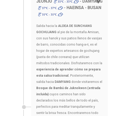
JEONJU
- DAMYANG
35ºC - 35ºC
- HAEINSA - BUSAN
37ºC - 37ºC
31ºC - 31ºC
Salida hacia la
ALDEA DE SUNCHANG
GOCHUJANG
al pie de la montaña Amisan,
con sus hanok y sus patios llenos de vasijas
de barro, conocidas como hang-a-ri, es el
hogar de expertos artesanos de gochujang
(pasta de chile coreana) que utilizan
métodos tradicionales. Disfrutaremos con la
experiencia de aprender cómo se prepara
esta salsa tradicional.
Posteriormente,
salida hacia
DAMYANG
donde visitaremos el
Bosque de Bambú de Juknokwon (entrada
incluida)
cuyos caminos han sido
declarados los más bellos de todo el país,
perfectos para meditar tranquilamente y
sentir la brisa fresca. Encontraremos todo