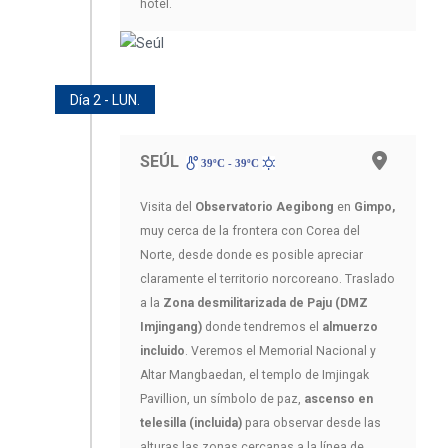
hotel.
Día 2 - LUN.
SEÚL
39ºC - 39ºC
Visita del
Observatorio Aegibong
en
Gimpo,
muy cerca de la frontera con Corea del
Norte, desde donde es posible apreciar
claramente el territorio norcoreano. Traslado
a la
Zona desmilitarizada de Paju (DMZ
Imjingang)
donde tendremos el
almuerzo
incluido
. Veremos el Memorial Nacional y
Altar Mangbaedan, el templo de Imjingak
Pavillion, un símbolo de paz,
ascenso en
telesilla (incluida)
para observar desde las
alturas las zonas cercanas a la línea de