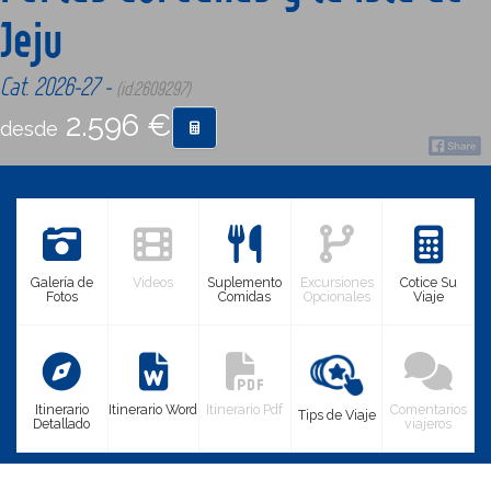
Jeju
CONTACTO
Cat. 2026-27 -
(id:2609297)
2.596 €
MÁS
desde
Galería de
Videos
Suplemento
Excursiones
Cotice Su
Fotos
Comidas
Opcionales
Viaje
Itinerario
Itinerario Word
Itinerario Pdf
Comentarios
Tips de Viaje
Detallado
viajeros