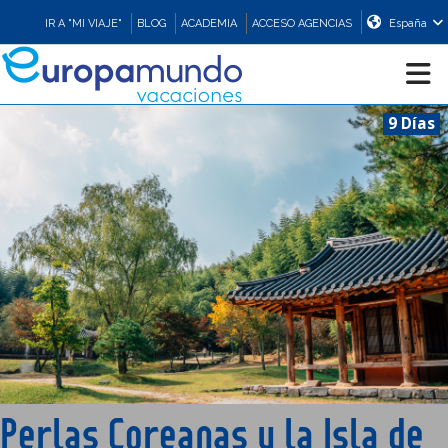
IR A "MI VIAJE"
BLOG
ACADEMIA
ACCESO AGENCIAS
España
9 Días
CRUCEROS
EUROPA
ASIA
ORIENTE
PROMOCIONES
Perlas Coreanas y la Isla de
COMPRAR