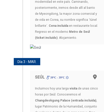
modernidad en este país. Caminando,
posteriormente, iremos desde allí al barrio
de Myeongdong, la mayor zona comercial y
de vida en Corea, su nombre significa ´túnel
brillante´.
Cena incluida
en restaurante local.
Regreso en el moderno
Metro de Seúl
(ticket incluido)
. Alojamiento.
Día 3 - MAR.
SEÚL
39ºC - 39ºC
Incluimos hoy una larga
visita
de unas cinco
horas por Seúl. Conoceremos el
Changdeokgung Palace (entrada incluida)
,
lugar Patrimonio de la Humanidad, conjunto