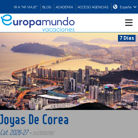
IR A "MI VIAJE"
BLOG
ACADEMIA
ACCESO AGENCIAS
España
7 Días
CRUCEROS
EUROPA
ASIA
ORIENTE
Joyas De Corea
PROMOCIONES
Cat. 2026-27 -
(id:2609296)
COMPRAR