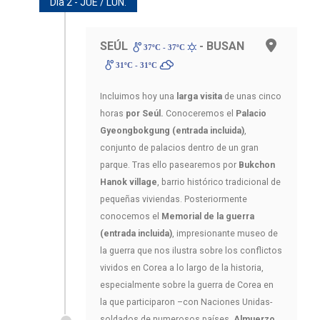
Día 2 - JUE / LUN.
SEÚL
- BUSAN
37ºC - 37ºC
31ºC - 31ºC
Incluimos hoy una
larga visita
de unas cinco
horas
por Seúl.
Conoceremos el
Palacio
Gyeongbokgung
(entrada incluida)
,
conjunto de palacios dentro de un gran
parque. Tras ello pasearemos por
Bukchon
Hanok village
, barrio histórico tradicional de
pequeñas viviendas. Posteriormente
conocemos el
Memorial de la guerra
(entrada incluida)
, impresionante museo de
la guerra que nos ilustra sobre los conflictos
vividos en Corea a lo largo de la historia,
especialmente sobre la guerra de Corea en
la que participaron –con Naciones Unidas-
soldados de numerosos países.
Almuerzo