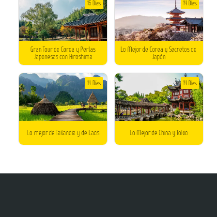
15 Días
14 Días
Gran Tour de Corea y Perlas
Lo Mejor de Corea y Secretos de
Japonesas con Hiroshima
Japón
14 Días
14 Días
Lo mejor de Tailandia y de Laos
Lo Mejor de China y Tokio