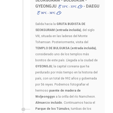
SEOKGURAM - BULGUKSA -
GYEONGJU
- DAEGU
33ºC - 33ºC
36ºC - 36ºC
Salida hacia la
GRUTA BUDISTA DE
SEOKGURAM (entrada incluida)
, del siglo
VIII, situada en las laderas del Monte
Tohamsan. Posteriormente, visita del
TEMPLO DE BULGUKSA (entrada incluida)
,
considerado uno de los templos más
bonitos de este país. Llegada a la ciudad de
GYEONGJU
, la capital coreana que ha
perdurado por más tiempo en la historia del
país, con un total de 992 años y gobernada
por 56 reyes. Podremos fotografiar el
hermoso
puente de madera de
Woljeonggyo
a la orilla del río Namcheon.
Almuerzo incluido.
Continuamos hacia el
Parque de los Túmulos
, tumbas de los