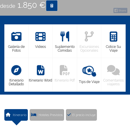
1.850 €
desde
CONTACTO
MÁS
Galería de
Videos
Suplemento
Excursiones
Cotice Su
Fotos
Comidas
Opcionales
Viaje
Itinerario
Itinerario Word
Itinerario Pdf
Comentarios
Tips de Viaje
Detallado
viajeros
Itinerario
Hoteles Previstos
El precio incluye