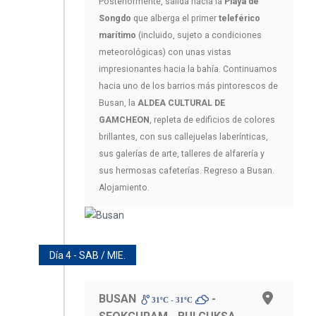
Posteriormente, salida hacia la
Playa de
Songdo
que alberga el primer
teleférico
marítimo
(incluido, sujeto a condiciones
meteorológicas) con unas vistas
impresionantes hacia la bahía. Continuamos
hacia uno de los barrios más pintorescos de
Busan, la
ALDEA CULTURAL DE
GAMCHEON
, repleta de edificios de colores
brillantes, con sus callejuelas laberínticas,
sus galerías de arte, talleres de alfarería y
sus hermosas cafeterías. Regreso a Busan.
Alojamiento.
Día 4 - SAB / MIE.
BUSAN
-
31ºC - 31ºC