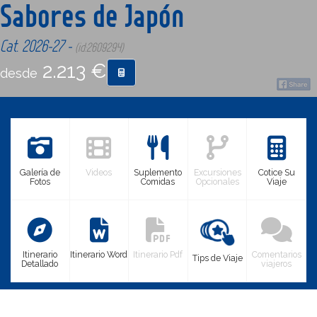
Sabores de Japón
CONTACTO
Cat. 2026-27 -
(id:2609294)
2.213 €
desde
MÁS
Galería de
Videos
Suplemento
Excursiones
Cotice Su
Fotos
Comidas
Opcionales
Viaje
Itinerario
Itinerario Word
Itinerario Pdf
Comentarios
Tips de Viaje
Detallado
viajeros