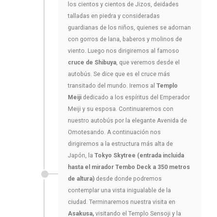
los cientos y cientos de Jizos, deidades
talladas en piedra y consideradas
guardianas de los niños, quienes se adornan
con gorros de lana, baberos y molinos de
viento. Luego nos dirigiremos al famoso
cruce de Shibuya
, que veremos desde el
autobús. Se dice que es el cruce más
transitado del mundo. Iremos al
Templo
Meiji
dedicado a los espíritus del Emperador
Meiji y su esposa. Continuaremos con
nuestro autobús por la elegante Avenida de
Omotesando. A continuación nos
dirigiremos a la estructura más alta de
Japón, la
Tokyo Skytree (entrada incluida
hasta el mirador Tembo Deck a 350 metros
de altura)
desde donde podremos
contemplar una vista inigualable de la
ciudad. Terminaremos nuestra visita en
Asakusa,
visitando el Templo Sensoji y la