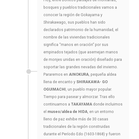
Hoy, entre bonitos paisajes de montañas,
bosques y pueblos tradicionales vamos a
conocer la región de Gokayama y
Shirakawago, sus pueblos han sido
declarados patrimonio de la humanidad, el
nombre de las viviendas tradicionales
significa “manos en oración” por sus
empinados tejados (que asemejan manos
de monjes unidas en oración) diseñado para
soportar las grandes nevadas del invierno.
Pararemos en
AINOKURA
, pequeña aldea
llena de encanto y
SHIRAKAWA- GO
OGUIMACHI
, un pueblo mayor popular.
Tiempo para pasear y almorzar. Tras ello
continuamos a
TAKAYAMA
donde incluimos
el
museo/aldea de HIDA
, en un entorno
lleno de paz exhibe más de 30 casas
tradicionales de la región construidas
durante el Período Edo (1603-1868) y fueron