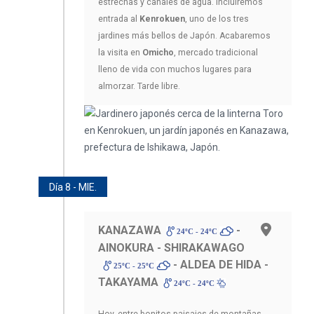
estrechas y canales de agua. Incluiremos
entrada al
Kenrokuen
, uno de los tres
jardines más bellos de Japón. Acabaremos
la visita en
Omicho
, mercado tradicional
lleno de vida con muchos lugares para
almorzar. Tarde libre.
Día 8 - MIE.
KANAZAWA
-
24ºC - 24ºC
AINOKURA - SHIRAKAWAGO
- ALDEA DE HIDA -
25ºC - 25ºC
TAKAYAMA
24ºC - 24ºC