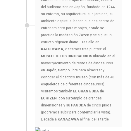
entrada en este templo-monasterio, centro
del budismo zen en Japón, fundado en 1244,
su entorno, su arquitectura, sus jardines, su
ambiente espiritual hacen que sea centro de
entrenamiento para monjes, donde se
practica la meditación Zazen y se sigue un
estricto régimen diario. Tras ello en
KATSUYAMA
, visitamos tres puntos: el
MUSEO DE LOS DINOSAURIOS
ubicado en el
mayor yacimiento de restos de dinosaurios
en Japón, tiempo libre para almorzar y
conocer el didáctico museo (con más de 40
esqueletos de diferentes dinosaurios).
Visitamos también
EL GRAN BUDA de
ECHIZEN
, con su templo de grandes
dimensiones y su
PAGODA
de cinco pisos
(podremos subir para contemplar la vista).
Llegada a
KANAZAWA
al final de la tarde.