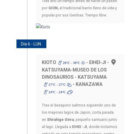
Tras ello un tiempo antes de hacer un paseo
por
GION,
el tradicional barrio lleno de vida y
popular por sus Geishas. Tiempo libre.
Día 6 - LUN.
KIOTO
- EIHEI-JI -
26ºC - 30ºC
KATSUYAMA-MUSEO DE LOS
DINOSAURIOS - KATSUYAMA
- KANAZAWA
27ºC - 27ºC
24ºC - 24ºC
Tras el desayuno salimos siguiendo uno de
los mayores lagos de Japon, corta parada
en
Shirahige Ginra
, pequeño santuario junto
al lago. Llegada a
EIHEI -JI
, donde incluimos