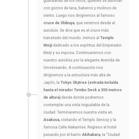
guardianas de los niños, quienes se adornan
con gorros de lana, baberos y molinos de
viento. Luego nos dirigiremos al famoso
cruce de Shibuya
, que veremos desde el
autobús. Se dice que es el cruce más
transitado del mundo. Iremos al
Templo
Meiji
dedicado a los espíritus del Emperador
Meiji y su esposa. Continuaremos con
nuestro autobús por la elegante Avenida de
Omotesando. A continuación nos
dirigiremos a la estructura más alta de
Japón, la
Tokyo Skytree (entrada incluida
hasta el mirador Tembo Deck a 350 metros
de altura)
desde donde podremos
contemplar una vista inigualable de la
ciudad. Terminaremos nuestra visita en
Asakusa,
visitando el Templo Sensoji y la
famosa Calle Nakamise. Regreso al hotel
pasando por el barrio
Akihabara
, la "Ciudad