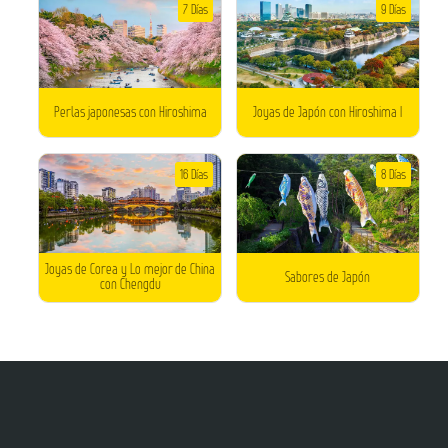
7 Días
9 Días
Perlas japonesas con Hiroshima
Joyas de Japón con Hiroshima I
16 Días
8 Días
Joyas de Corea y Lo mejor de China
Sabores de Japón
con Chengdu