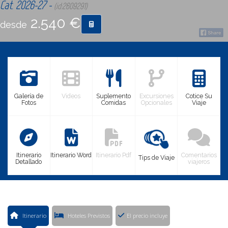
Cat. 2026-27 -
(id:2609291)
2.540 €
desde
CONTACTO
MÁS
Galería de
Videos
Suplemento
Excursiones
Cotice Su
Fotos
Comidas
Opcionales
Viaje
Itinerario
Itinerario Word
Itinerario Pdf
Comentarios
Tips de Viaje
Detallado
viajeros
Itinerario
Hoteles Previstos
El precio incluye