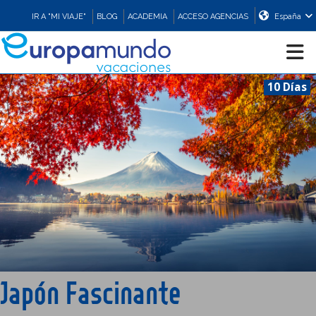
IR A "MI VIAJE"
BLOG
ACADEMIA
ACCESO AGENCIAS
España
10 Días
CRUCEROS
EUROPA
ASIA
ORIENTE
PROMOCIONES
Japón Fascinante
COMPRAR