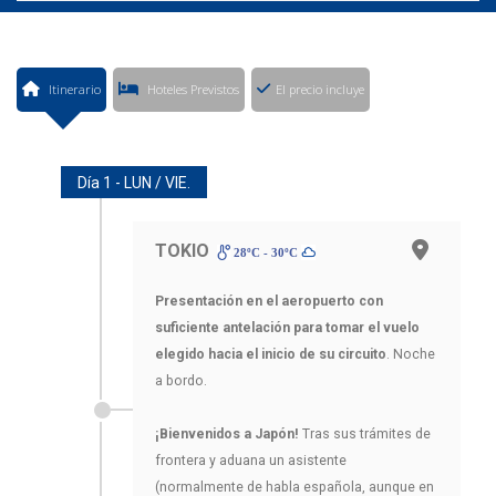
Itinerario
Hoteles Previstos
El precio incluye
Día 1 - LUN / VIE.
TOKIO
28ºC - 30ºC
Presentación en el aeropuerto con
suficiente antelación para tomar el vuelo
elegido hacia el inicio de su circuito
. Noche
a bordo.
¡Bienvenidos a Japón!
Tras sus trámites de
frontera y aduana un asistente
(normalmente de habla española, aunque en