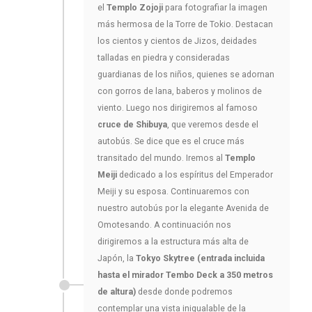
el
Templo Zojoji
para fotografiar la imagen
más hermosa de la Torre de Tokio. Destacan
los cientos y cientos de Jizos, deidades
talladas en piedra y consideradas
guardianas de los niños, quienes se adornan
con gorros de lana, baberos y molinos de
viento. Luego nos dirigiremos al famoso
cruce de Shibuya
, que veremos desde el
autobús. Se dice que es el cruce más
transitado del mundo. Iremos al
Templo
Meiji
dedicado a los espíritus del Emperador
Meiji y su esposa. Continuaremos con
nuestro autobús por la elegante Avenida de
Omotesando. A continuación nos
dirigiremos a la estructura más alta de
Japón, la
Tokyo Skytree (entrada incluida
hasta el mirador Tembo Deck a 350 metros
de altura)
desde donde podremos
contemplar una vista inigualable de la