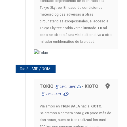
afectado dependiendo de la entrada a la
Tokyo Skytree. En caso de condiciones
meteorológicas adversas u otras
circunstancias excepcionales, el acceso a
Tokyo Skytree podría verse limitado. En tal
caso se ofrecerá una visita alternativa a otro
mirador emblemático de la ciudad.
Día 3 - MIE / DOM.
TOKIO
- KIOTO
28ºC - 30ºC
27ºC - 27ºC
Viajamos en
TREN BALA
hacia
KIOTO
.
Saldremos a primera hora y, en poco más de
dos horas, nuestro tren realizará los casi
500 km que separan ambas ciudades.