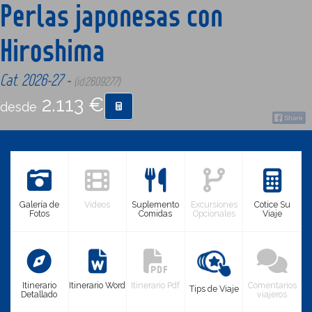
Perlas japonesas con
Hiroshima
CONTACTO
Cat. 2026-27 -
(id:2609277)
MÁS
2.113 €
desde
Galería de
Videos
Suplemento
Excursiones
Cotice Su
Fotos
Comidas
Opcionales
Viaje
Itinerario
Itinerario Word
Itinerario Pdf
Comentarios
Tips de Viaje
Detallado
viajeros