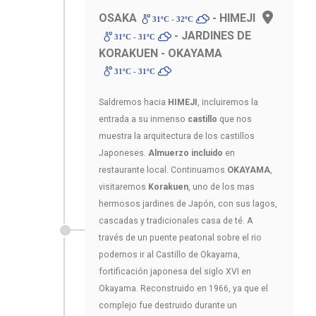
OSAKA
- HIMEJI
31ºC - 32ºC
- JARDINES DE
31ºC - 31ºC
KORAKUEN - OKAYAMA
31ºC - 31ºC
Saldremos hacia
HIMEJI
, incluiremos la
entrada a su inmenso
castillo
que nos
muestra la arquitectura de los castillos
Japoneses.
Almuerzo incluido
en
restaurante local. Continuamos
OKAYAMA
,
visitaremos
Korakuen
, uno de los mas
hermosos jardines de Japón, con sus lagos,
cascadas y tradicionales casa de té. A
través de un puente peatonal sobre el rio
podemos ir al Castillo de Okayama,
fortificación japonesa del siglo XVI en
Okayama. Reconstruido en 1966, ya que el
complejo fue destruido durante un