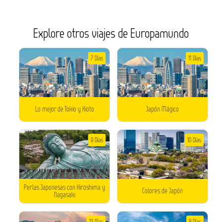
Explore otros viajes de Europamundo
7 Días
11 Días
Lo mejor de Tokio y Kioto
Japón Mágico
9 Días
10 Días
Perlas Japonesas con Hiroshima y
Colores de Japón
Nagasaki
13 Días
8 Días