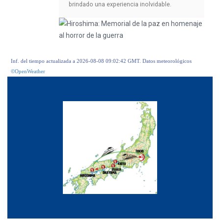
brindado una experiencia inolvidable.
Inf. del tiempo actualizada a 2026-08-08 09:02:42 GMT. Datos meteorológicos
©OpenWeather