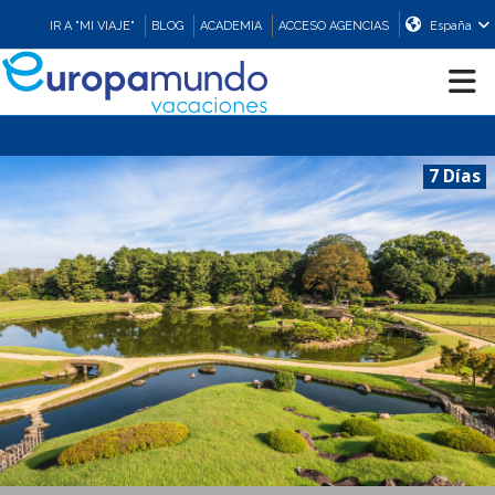
IR A "MI VIAJE"
BLOG
ACADEMIA
ACCESO AGENCIAS
España
CRUCEROS
7 Días
EUROPA
ASIA
ORIENTE
PROMOCIONES
COMPRAR