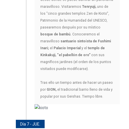
maravilloso. Visitaremos
Tenryuji,
uno de
los "cinco grandes templos Zen de Kioto",
Patrimonio de la Humanidad del UNESCO,
pasearemos después por su místico
bosque de bambú.
Conoceremos el
maravilloso
santuario sintoísta de Fushimi
Inari;
el
Palacio Imperial
y el
templo de
Kinkakuji, “el pabellón de oro”
con sus
magníficos jardines (el orden de los puntos
visitados puede modificarse).
Tras ello un tiempo antes de hacer un paseo
por
GION,
el tradicional barrio lleno de vida y
popular por sus Geishas. Tiempo libre.
Día 7 - JUE.