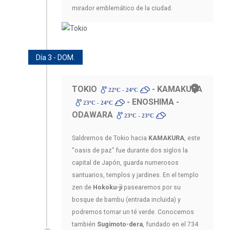
mirador emblemático de la ciudad.
Día 3 - DOM.
TOKIO
- KAMAKURA
22ºC - 24ºC
- ENOSHIMA -
23ºC - 24ºC
ODAWARA
23ºC - 23ºC
Saldremos de Tokio hacia
KAMAKURA
, este
“oasis de paz” fue durante dos siglos la
capital de Japón, guarda numerosos
santuarios, templos y jardines. En el templo
zen de
Hokoku-ji
pasearemos por su
bosque de bambu (entrada incluida) y
podremos tomar un té verde. Conocemos
también
Sugimoto-dera
, fundado en el 734