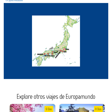
©OpenWeather
Explore otros viajes de Europamundo
9 Días
8 Días