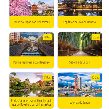
Joyas de Japón con Hiroshima I
Capitales del Lejano Oriente
8 Días
8 Días
Perlas Japonesas con Nagasaki
Sabores de Japón
17 Días
10 Días
Perlas Japonesas con Hiroshima, la
Colores de Japón
isla de Kyushu y Corea Fantástica