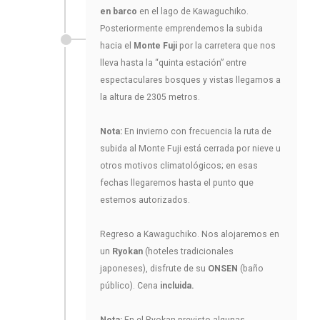
en barco
en el lago de Kawaguchiko.
Posteriormente emprendemos la subida
hacia el
Monte Fuji
por la carretera que nos
lleva hasta la “quinta estación” entre
espectaculares bosques y vistas llegamos a
la altura de 2305 metros.
Nota:
En invierno con frecuencia la ruta de
subida al Monte Fuji está cerrada por nieve u
otros motivos climatológicos; en esas
fechas llegaremos hasta el punto que
estemos autorizados.
Regreso a Kawaguchiko. Nos alojaremos en
un
Ryokan
(hoteles tradicionales
japoneses), disfrute de su
ONSEN
(baño
público). Cena
incluida.