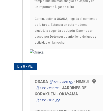
templo budista más antiguo de Japón y es
un importante lugar de culto.
Continuación a
OSAKA
, llegada al comienzo
de la tarde. Estancia en esta moderna
ciudad, la segunda de Japón. Daremos un
paseo por
Dotonbori
, barrio lleno de luces y
actividad en la noche.
Día 8 - VIE.
OSAKA
- HIMEJI
22ºC - 26ºC
- JARDINES DE
25ºC - 25ºC
KORAKUEN - OKAYAMA
20ºC - 20ºC