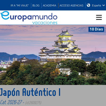
IR A "MI VIAJE"
BLOG
ACADEMIA
ACCESO AGENCIAS
España
10 Días
CRUCEROS
EUROPA
ASIA
ORIENTE
Japón Auténtico I
PROMOCIONES
Cat. 2026-27 -
(id:2609275)
COMPRAR