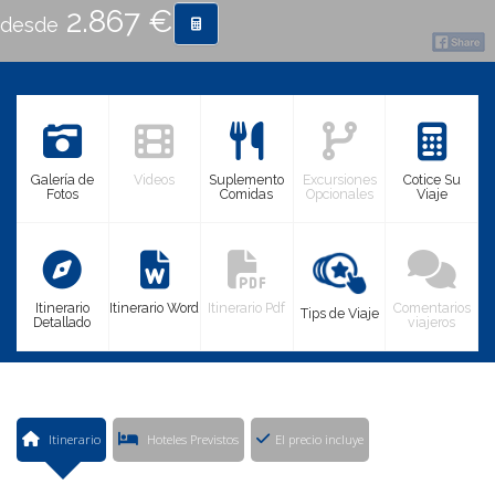
2.867 €
desde
CONTACTO
MÁS
Galería de
Videos
Suplemento
Excursiones
Cotice Su
Fotos
Comidas
Opcionales
Viaje
Itinerario
Itinerario Word
Itinerario Pdf
Comentarios
Tips de Viaje
Detallado
viajeros
Itinerario
Hoteles Previstos
El precio incluye