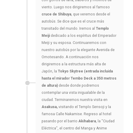
con gorros de lana, baberos y molinos de
viento. Luego nos dirigiremos al famoso
cruce de Shibuya
, que veremos desde el
autobús. Se dice que es el cruce más
transitado del mundo. Iremos al
Templo
Meiji
dedicado a los espíritus del Emperador
Meiji y su esposa. Continuaremos con
nuestro autobús por la elegante Avenida de
Omotesando. A continuación nos
dirigiremos a la estructura más alta de
Japón, la
Tokyo Skytree (entrada incluida
hasta el mirador Tembo Deck a 350 metros
de altura)
desde donde podremos
contemplar una vista inigualable de la
ciudad. Terminaremos nuestra visita en
Asakusa,
visitando el Templo Sensoji y la
famosa Calle Nakamise. Regreso al hotel
pasando por el barrio
Akihabara
, la "Ciudad
Eléctrica", el centro del Manga y Anime