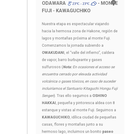
ODAWARA
- MONTE
23ºC - 23ºC
FUJI - KAWAGUCHIKO
Nuestra etapa es espectacular viajando
hacia la hermosa zona de Hakone, región de
lagos y montañas próxima al monte Fuji.
Comenzamos la jornada subiendo a
OWAKUDANI
, el “valle del infierno”, caldera
de vapor, barro burbujeante y gases
sulfurosos (
Nota:
En ocasiones el acceso se
encuentra cerrado por elevada actividad
volcánica o gases tóxicos, en caso de suceder
incluiríamos el Santuario Kitaguchi Hongu Fuji
Sengen
). Tras ello segumos a
OSHINO
HAKKAI
, pequeña y pintoresca aldea con 8
estanque y vistas al monte Fuji. Seguimos a
KAWAGUCHIKO
, idílica ciudad de pequeñas
casas, flores y montañas junto a su
hermoso lago, incluimos un bonito
paseo