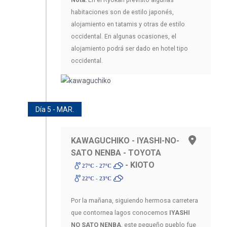
Nota:
En el Ryokan previsto algunas
habitaciones son de estilo japonés,
alojamiento en tatamis y otras de estilo
occidental. En algunas ocasiones, el
alojamiento podrá ser dado en hotel tipo
occidental.
Día 5 - MAR.
KAWAGUCHIKO - IYASHI-NO-
SATO NENBA - TOYOTA
- KIOTO
27ºC - 27ºC
22ºC - 23ºC
Por la mañana, siguiendo hermosa carretera
que contornea lagos conocemos
IYASHI
NO SATO NENBA
, este pequeño pueblo fue