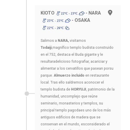
KIOTO
- NARA
22ºC - 23ºC
- OSAKA
25ºC - 25ºC
22ºC - 26ºC
Salimos a
NARA,
visitamos
Todaiji
,magnífico templo budista construido
en el 752, destaca el Buda gigante y le
resultaradelicioso fotografiar, acariciar y
alimentar a los cervatillos que pasean porsu
parque.
Almuerzo incluido
en restaurante
local. Tras ello saldremos aconocer el
templo budista de
HORYUJI
, patrimonio de la
humanidad, uncomplejo que reúne
seminario, monasterios y templos, su
principal templo pagodaes uno de los más
antiguos edificios de madera que se
conservan en el mundo, esconsiderado el